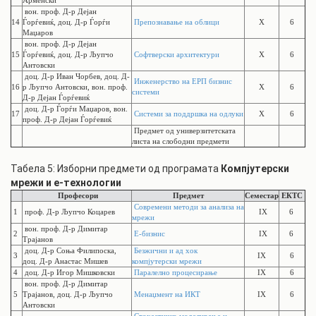
Арменски
вон. проф. Д-р Дејан
14
Ѓорѓевиќ, доц. Д-р Ѓорѓи
Препознавање на облици
X
6
Маџаров
вон. проф. Д-р Дејан
15
Ѓорѓевиќ, доц. Д-р Љупчо
Софтверски архитектури
X
6
Антовски
доц. Д-р Иван Чорбев, доц. Д-
Инженерство на ЕРП бизнис
16
р Љупчо Антовски, вон. проф.
X
6
системи
Д-р Дејан Ѓорѓевиќ
доц. Д-р Ѓорѓи Маџаров, вон.
17
Системи за поддршка на одлуки
X
6
проф. Д-р Дејан Ѓорѓевиќ
Предмет од универзитетската
листа на слободни предмети
Табела 5: Изборни предмети од програмата
Компјутерски
мрежи и е-технологии
Професори
Предмет
Семестар
ЕКТС
Современи методи за анализа на
1
проф. Д-р Љупчо Коцарев
IX
6
мрежи
вон. проф. Д-р Димитар
2
Е-бизнис
IX
6
Трајанов
доц. Д-р Соња Филипоска,
Безжични и ад хок
3
IX
6
доц. Д-р Анастас Мишев
компјутерски мрежи
4
доц. Д-р Игор Мишковски
Паралелно процесирање
IX
6
вон. проф. Д-р Димитар
5
Трајанов, доц. Д-р Љупчо
Менаџмент на ИКТ
IX
6
Антовски