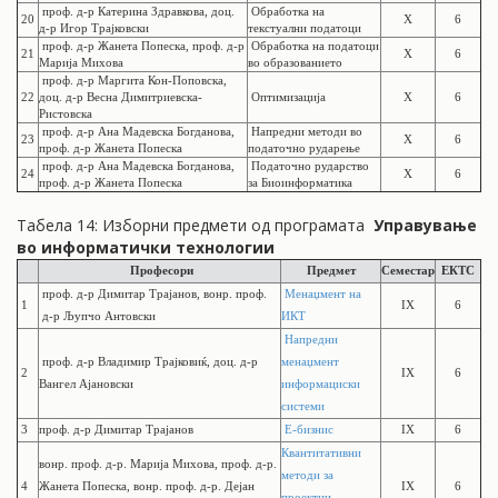
проф. д-р Катерина Здравкова, доц.
Обработка на
20
X
6
д-р Игор Трајковски
текстуални податоци
проф. д-р Жанета Попеска, проф. д-р
Обработка на податоци
21
X
6
Марија Михова
во образованието
проф. д-р Маргита Кон-Поповска,
22
доц. д-р Весна Димитриевска-
Оптимизација
X
6
Ристовска
проф. д-р Ана Мадевска Богданова,
Напредни методи во
23
X
6
проф. д-р Жанета Попеска
податочно рударење
проф. д-р Ана Мадевска Богданова,
Податочно рударство
24
X
6
проф. д-р Жанета Попеска
за Биоинформатика
Табела 14: Изборни предмети од програмата
Управување
во информатички технологии
Професори
Предмет
Семестар
ЕКТС
проф. д-р Димитар Трајанов, вонр. проф.
Менаџмент на
1
IX
6
д-р Љупчо Антовски
ИКТ
Напредни
проф. д-р Владимир Трајковиќ, доц. д-р
менаџмент
2
IX
6
Вангел Ајановски
информациски
системи
3
проф. д-р Димитар Трајанов
Е-бизнис
IX
6
Квантитативни
вонр. проф.
д-р. Марија Михова,
проф.
д-р.
методи за
4
Жанета Попеска, вонр. проф. д-р. Дејан
IX
6
проектни