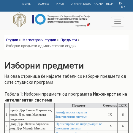
Skip
EN
E-MAIL
E-COURSES
IKNOW
ОГЛАСНА ТАБЛА
НАЈАВА
HELP
МК
to
main
content
Toggle
navigat
Студии
>
Магистерски студии
>
Предмети
>
Изборни предмети од магистерски студии
Изборни предмети
На оваа страница ќе најдете табели со изборни предмети од
сите студиски програми
Табела 1: Изборни предмети од програмата
Инженерство на
интелигентни системи
Предмет
Семестар
ЕКТС
проф. Д-р Смиле Марковски,
Компјутерска наука за
1
проф. Д-р. Ана Мадевска
IX
6
Интелигентни системи
Богданова
доц. Д-р. Невена Ацковска,
Процесирање на информации во
2
IX
6
доц. Д-р Марија Михова
биолошки системи