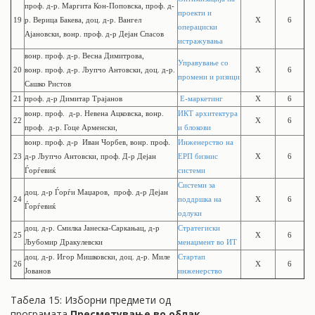
проф. д-р.
Маргита Кон-Поповска,
проф. д-
проекти и
19
р.
Верица Бакева, доц. д-р. Вангел
X
6
операциски
Ајановски, вонр. проф. д-р Дејан Спасов
истражувања
вонр.
проф.
д-р. Весна Димитрова,
Управување со
20
вонр.
проф.
д-р. Љупчо Антовски,
доц.
д-р.
X
6
промени и ризици
Сашко Ристов
21
проф. д-р Димитар Трајанов
Е-маркетинг
X
6
вонр. проф. д-р. Невена Ацковска,
вонр.
ИКТ архитектура
22
X
6
проф. д-р. Гоце Арменски,
и блокови
вонр. проф. д-р Иван Чорбев,
вонр.
проф.
Инженерство на
23
д-р Љупчо Антовски, проф. Д-р Дејан
ЕРП бизнис
X
6
Ѓорѓевиќ
системи
Системи за
доц. д-р Ѓорѓи Маџаров, проф. д-р Дејан
24
поддршка на
X
6
Ѓорѓевиќ
одлуки
доц. д-р
. Смилка Јанеска-Саркањац, д-р
Стратегиски
25
X
6
Љубомир Дракулевски
менаџмент во ИТ
доц. д-р. Игор Мишковски, доц. д-р. Миле
Стартап
26
X
6
Јованов
инженерство
Табела 15: Изборни предмети од
програмата
Пресметување во облак