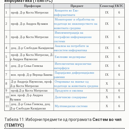
информатика (ТЕМПУС)
Професори
Предмет
Семестар
ЕКТС
Концепти во Еко-
1
проф. Д-р Коста Митрески
IX
6
информатиката
Мониторинг и обработка на
2
проф. Д-р Андреа Кулаков
податоци во инженерството на
IX
6
животната средина
Имплементрација на
3
проф. Д-р Коста Митрески
географски информациони
IX
6
системи
Анализа на потребите за
4
доц. Д-р Слободан Калајџиски
IX
6
екосистем информатика
проф. Д-р Коста Митрески, Д-
5
Еколошко моделирање
IX
6
р Андреа Наумоски
Интелигентни кориснички
6
доц. Д-р Соња Гиевска
IX
6
интерфејси
Парцијални диференцијални
7
вон. проф. Д-р Верица Бакева
IX
6
равенки
Д-р Андреја Наумоски, проф.
Откривање на знаење од
8
X
6
Д-р Коста Митрески
податоци за животната средина
9
проф.Д-р Коста Митрески
Продукти и околина
X
6
вон. проф. Д-р Андреа
10
Далечинско сондирање
X
6
Кулаков
доц. Д-р Соња Гиевска, доц.
11
Мултимедиски системи
X
6
Д-р Слободан Калајџиски
Табела 11: Изборни предмети од програмата
Систем во чип
(ТЕМПУС)