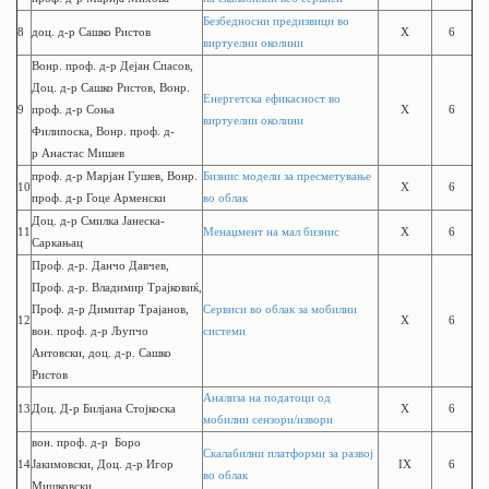
Безбедносни предизвици во
8
доц. д-р Сашко Ристов
X
6
виртуелни околини
Вонр. проф. д-р
Дејан Спасов,
Доц. д-р Сашко Ристов,
Вонр.
Енергетска ефикасност во
9
проф. д-р
Соња
X
6
виртуелни околини
Филипоска,
Вонр. проф. д-
р
Анастас Мишев
проф. д-р Марјан Гушев,
Вонр.
Бизнис модели за пресметување
10
X
6
проф. д-р
Гоце Арменски
во облак
Доц. д-р Смилка Јанеска-
11
Менаџмент на мал бизнис
X
6
Саркањац
Проф. д-р. Данчо Давчев,
Проф. д-р. Владимир Трајковиќ,
Проф. д-р Димитар Трајанов,
Сервиси во облак за мобилни
12
X
6
вон. проф. д-р Љупчо
системи
Антовски, доц. д-р. Сашко
Ристов
Анализа на податоци од
13
Доц. Д-р Билјана Стојкоска
X
6
мобилни сензори/извори
вон. проф. д-р
Боро
Скалабилни платформи за развој
14
Јакимовски, Доц. д-р Игор
IX
6
во облак
Мишковски