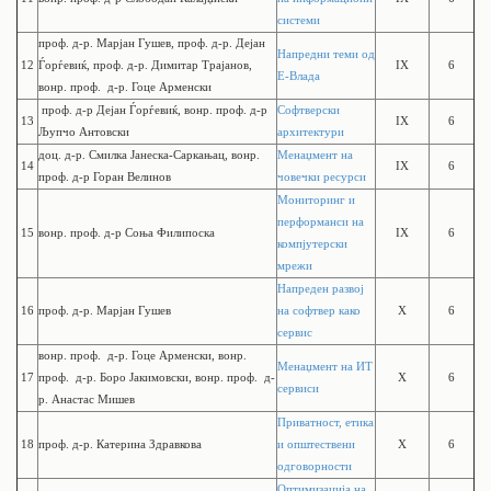
системи
проф. д-р.
Марјан Гушев,
проф. д-р.
Дејан
Напредни теми од
12
Ѓорѓевиќ,
проф. д-р.
Димитар Трајанов,
IX
6
Е-Влада
вонр. проф. д-р. Гоце Арменски
проф. д-р Дејан Ѓорѓевиќ, вонр. проф. д-р
Софтверски
13
IX
6
Љупчо Антовски
архитектури
доц. д-р.
Смилка Јанеска-Саркањац,
вонр.
Менаџмент на
14
IX
6
проф. д-р
Горан Велинов
човечки ресурси
Мониторинг и
перформанси на
15
вонр. проф. д-р Соња Филипоска
IX
6
компјутерски
мрежи
Напреден развој
16
проф. д-р.
Марјан Гушев
на софтвер како
X
6
сервис
вонр. проф. д-р. Гоце Арменски, вонр.
Менаџмент на ИТ
17
проф. д-р. Боро Јакимовски, вонр. проф. д-
X
6
сервиси
р. Анастас Мишев
Приватност, етика
18
проф. д-р. Катерина Здравкова
и општествени
X
6
одговорности
Оптимизација на