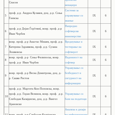
Спасов
менаџери
Системи за
проф. д-р. Андреа Кулаков, доц. д-р. Соња
5
управување со
IX
6
Гиевска
знаење
Напредно
проф. д-р Дејан Ѓорѓевиќ, вонр. проф. д-р
6
софтверско
IX
6
Иван Чорбев
инженерство
вонр. проф. д-р Анастас Мишев, проф. д-р.
Вреднување и
7
Катерина Здравкова, проф. д-р. Сузана
тестирање на
IX
6
Лошковска
софтверот
вонр. проф. д-р Соња Филипоска, вонр.
Надежност на
8
IX
6
проф. д-р Иван Чорбев
софтвер
Управување со
вонр. проф. д-р
Весна Димитрова,
доц. д-
безбедност и
9
IX
6
р.
Сашко Ристов
сигурност на
информации
проф. д-р. Маргита Кон-Поповска, вонр.
проф. д-р. Горан Велинов, вонр. проф. д-р.
Управување со
10
IX
6
Слободан Калајџиски, доц. д-р. Вангел
бази на податоци
Ајановски
Анализа и дизајн
11
вонр. проф. д-р Слободан Калајџиски
на информациони
IX
6