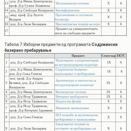
доц. Д-р Ивица Димитровски,
13
Мултимедиски системи
X
6
проф. Д-р Сузана Лошковска
14
доц. Д-р Слободан Калајџиски
Биоинформатика
X
6
акад. проф. Д-р Љупчо
Пресметковна и системска
15
X
6
Коцарев
биологија
16
доц. Д-р Ласко Баснарков
Пресметувачка теорија на игри
X
6
Предмет од универзитетската
17
листа на слободни предмети
Табела 7: Изборни предмети од програмата
Содржински
базирано пребарување
Предмет
Семестар
ЕКТС
Моделирање и репрезентација
1
доц. Д-р Слободан Калајџиски
IX
6
на неструктурирани податоци
доц. Д-р Ивица Димитровски,
Содржински базирано
2
IX
6
доц. Д-р Соња Гиевска
индексирање и пребарување
вон. проф. Д-р Андреа
Архитектури и онтологии за
3
Кулаков, доц. Д-р Слободан
IX
6
неструктурирани податоци
Калајџиски
4
доц. Д-р Ивица Димитровски
Биометриски системи
IX
6
5
доц. Д-р Игор Трајковски
Интернет пребарувачи
IX
6
6
доц. Д-р Игор Трајковски
Податочна фузија
X
6
доц. Д-р Игор Трајковски,
7
Машинско преведување
X
6
проф. Д-р Катерина Здравкова
HCI потреби за мултимедиско
8
доц. Д-р Соња Гиевска
X
6
пребарување и прикажување
Евалуациски техники за
9
доц. Д-р Ласко Баснарков
системите за пребарување на
X
6