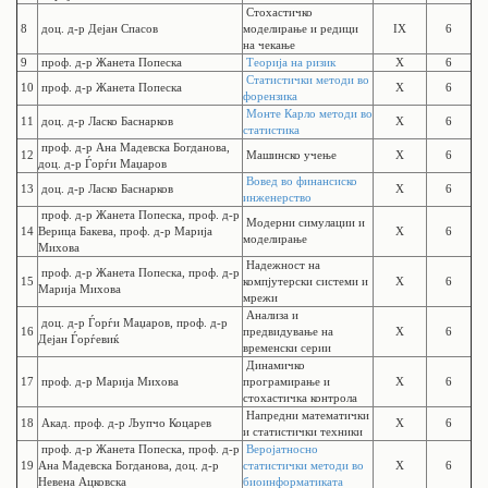
Стохастичко
8
доц. д-р Дејан Спасов
моделирање и редици
IX
6
на чекање
9
проф. д-р Жанета Попеска
Теорија на ризик
X
6
Статистички методи во
10
проф. д-р Жанета Попеска
X
6
форензика
Монте Карло методи во
11
доц. д-р Ласко Баснарков
X
6
статистика
проф. д-р Ана Мадевска Богданова,
12
Машинско учење
X
6
доц. д-р Ѓорѓи Маџаров
Вовед во финансиско
13
доц. д-р Ласко Баснарков
X
6
инженерство
проф. д-р Жанета Попеска, проф. д-р
Модерни симулации и
14
Верица Бакева, проф. д-р Марија
X
6
моделирање
Михова
Надежност на
проф. д-р Жанета Попеска, проф. д-р
15
компјутерски системи и
X
6
Марија Михова
мрежи
Анализа и
доц. д-р Ѓорѓи Маџаров, проф. д-р
16
предвидување на
X
6
Дејан Ѓорѓевиќ
временски серии
Динамичко
17
проф. д-р Марија Михова
програмирање и
X
6
стохастичка контрола
Напредни математички
18
Акад. проф. д-р Љупчо Коцарев
X
6
и статистички техники
проф. д-р Жанета Попеска, проф. д-р
Веројатносно
19
Ана Мадевска Богданова, доц. д-р
статистички методи во
X
6
Невена Ацковска
биоинформатиката