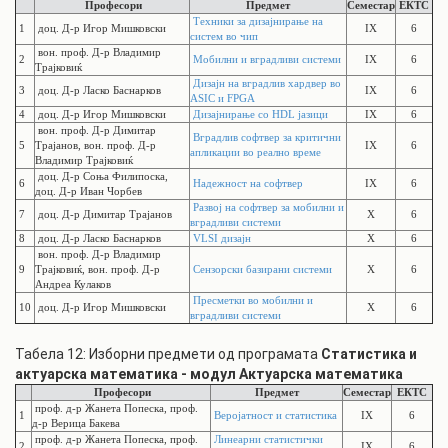
Професори
Предмет
Семестар
ЕКТС
Техники за дизајнирање на
1
доц. Д-р Игор Мишковски
IX
6
систем во чип
вон. проф. Д-р Владимир
2
Мобилни и вградливи системи
IX
6
Трајковиќ
Дизајн на вградлив хардвер во
3
доц. Д-р Ласко Баснарков
IX
6
ASIC и FPGA
4
доц. Д-р Игор Мишковски
Дизајнирање со HDL јазици
IX
6
вон. проф. Д-р Димитар
Вградлив софтвер за критични
5
Трајанов, вон. проф. Д-р
IX
6
апликации во реално време
Владимир Трајковиќ
доц. Д-р Соња Филипоска,
6
Надежност на софтвер
IX
6
доц. Д-р Иван Чорбев
Развој на софтвер за мобилни и
7
доц. Д-р Димитар Трајанов
X
6
вградливи системи
8
доц. Д-р Ласко Баснарков
VLSI дизајн
X
6
вон. проф. Д-р Владимир
9
Трајковиќ, вон. проф. Д-р
Сензорски базирани системи
X
6
Андреа Кулаков
Пресметки во мобилни и
10
доц. Д-р Игор Мишковски
X
6
вградливи системи
Табела 12: Изборни предмети од програмата
Статистика и
актуарска математика - модул Актуарска математика
Професори
Предмет
Семестар
ЕКТС
проф. д-р Жанета Попеска, проф.
1
Веројатност и статистика
IX
6
д-р Верица Бакева
проф. д-р Жанета Попеска, проф.
Линеарни статистички
2
IX
6