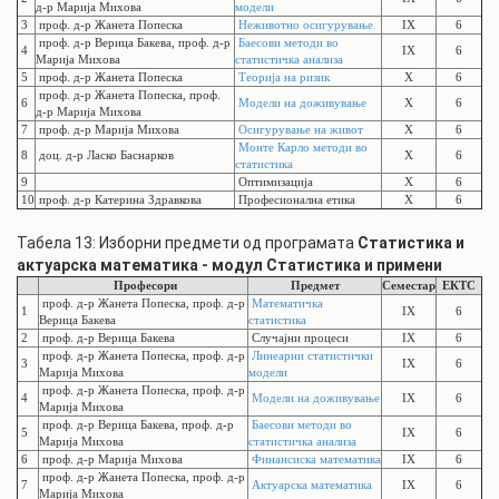
д-р Марија Михова
модели
3
проф. д-р Жанета Попеска
Неживотно осигурување
IX
6
проф. д-р Верица Бакева, проф. д-р
Баесови методи во
4
IX
6
Марија Михова
статистичка анализа
5
проф. д-р Жанета Попеска
Теорија на ризик
X
6
проф. д-р Жанета Попеска, проф.
6
Модели на доживување
X
6
д-р Марија Михова
7
проф. д-р Марија Михова
Осигурување на живот
X
6
Монте Карло методи во
8
доц. д-р Ласко Баснарков
X
6
статистика
9
Оптимизација
X
6
10
проф. д-р Катерина Здравкова
Професионална етика
X
6
Табела 13: Изборни предмети од програмата
Статистика и
актуарска математика - модул Статистика и примени
Професори
Предмет
Семестар
ЕКТС
проф. д-р Жанета Попеска, проф. д-р
Математичка
1
IX
6
Верица Бакева
статистика
2
проф. д-р Верица Бакева
Случајни процеси
IX
6
проф. д-р Жанета Попеска, проф. д-р
Линеарни статистички
3
IX
6
Марија Михова
модели
проф. д-р Жанета Попеска, проф. д-р
4
Модели на доживување
IX
6
Марија Михова
проф. д-р Верица Бакева, проф. д-р
Баесови методи во
5
IX
6
Марија Михова
статистичка анализа
6
проф. д-р Марија Михова
Финансиска математика
IX
6
проф. д-р Жанета Попеска, проф. д-р
7
Актуарска математика
IX
6
Марија Михова