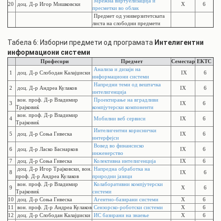
Мрежна виртуелизација и
20
доц. Д-р Игор Мишковски
X
6
пресметки во облак
Предмет од универзитетската
листа на слободни предмети
Табела 6: Изборни предмети од програмата
Интелигентни
информациони системи
Професори
Предмет
Семестар
ЕКТС
Анализа и дизајн на
1
доц. Д-р Слободан Калајџиски
IX
6
информациони системи
Напредни теми од вештачка
2
доц. Д-р Андреа Кулаков
IX
6
интелигенција
вон. проф. Д-р Владимир
Проектирање на вградливи
3
IX
6
Трајковиќ
компјутерски компоненти
вон. проф. Д-р Владимир
4
Мобилни веб сервиси
IX
6
Трајковиќ
Интелигентни кориснички
5
доц. Д-р Соња Гивеска
IX
6
интерфејси
Вовед во финансиско
6
доц. Д-р Ласко Баснарков
IX
6
инженерство
7
доц. Д-р Соња Гивеска
Колективна интелигенција
IX
6
доц. Д-р Игор Трајковски, вон.
Напредна обработка на
8
IX
6
проф. Д-р Андреа Кулаков
природни јазици
вон. проф. Д-р Владимир
Колаборативни компјутерски
9
X
6
Трајковиќ
системи
10
доц. Д-р Соња Гивеска
Агентно-базирани системи
X
6
11
вон. проф. Д-р Андреа Кулаков
Сензорско-роботски системи
X
6
12
доц. Д-р Слободан Калајџиски
ИС базирани на знаење
X
6