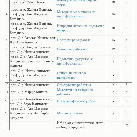
Молекуларна биологија на
3
проф. Д-р Сашо Панов
IX
6
клетка
проф. д-р. Жанета Попеска,
Методи за моделирање во
4
проф. Д-р. Ана Мадевска
IX
6
Биоинформатиката
Богданова
проф. д-р. Жанета Попеска,
Напредни методи во податочно
5
проф. Д-р. Ана Мадевска
IX
6
рударење
Богданова
доц. Д-р Анастас Мишев, доц.
6
Програмирање роботи
IX
6
Д-р. Гоце Арменски
проф. Д-р Андреа Кулаков,
7
Основи на роботика
IX
6
доц. Д-р. Невена Ацковска
проф. Д-р. Ана Мадевска
Податочно рударство за
8
Богданова, проф. Д-р Жанета
X
6
Биоинформатика
Попеска
доц. Д-р. Невена Ацковска,
Основи на генетско
9
проф. Д-р. Ана Мадевска
X
6
инженерство
Богданова
10
доц. Д-р Невена Ацковска
Однесувачка роботика
X
6
Математички методи во
11
доц. Д-р Марија Михова
X
6
роботика
доц. Д-р Невена Ацковска,
12
Интеракција човек-робот
X
6
доц. Д-р Боро Јакимовски
проф. Д-р. Ана Мадевска
13
Богданова, доц. Д-р Ѓорѓи
Машинско учење
X
6
Маџаров
Избор од универзитетска листа
6
слободни предмети