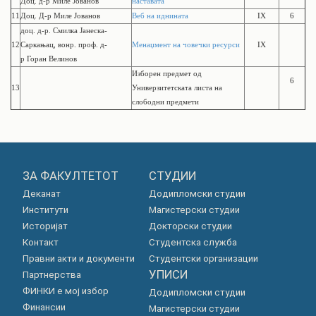
Доц. д-р Миле Јованов
наставата
11
Доц. Д-р Миле Јованов
Веб на иднината
IX
6
доц. д-р.
Смилка Јанеска-
12
Саркањац,
вонр. проф. д-
Менаџмент на човечки ресурси
IX
р
Горан Велинов
Изборен предмет од
6
13
Универзитетската листа на
слободни предмети
ЗА ФАКУЛТЕТОТ
СТУДИИ
Деканат
Додипломски студии
Институти
Магистерски студии
Историјат
Докторски студии
Контакт
Студентска служба
Правни акти и документи
Студентски организации
УПИСИ
Партнерства
ФИНКИ е мој избор
Додипломски студии
Финансии
Магистерски студии