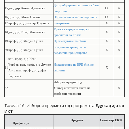
Дистрибуирани системи на бази
15
доц. д-р Вангел Ајановски
IX
6
податоци
16
Доц. д-р Миле Јованов
Образование и веб на иднината
IX
6
17
проф. Д-р Димитар Трајанов
Е-маркетинг
X
6
Мрежна виртуелизација и
18
доц. Д-р Игор Мишковски
X
6
пресметки во облак
19
проф. Д-р Марјан Гушев
Пресметување во облак
X
6
Современи трендови за
20
проф. Д-р Марјан Гушев
X
6
паралелно процесирање
вон. проф. д-р
Иван
Чорбев,
вон. проф. д-р
Љупчо
Инженерство на ЕРП бизнис
21
X
6
Антовски, проф. Д-р Дејан
системи
Ѓорѓевиќ
Изборен предмет од
22
Универзитетската листа на
6
слободни предмети
Tабела 16: Изборни предмети од програмата
Едукација со
ИКТ
Предмет
Семестар
ЕКТС
Професори