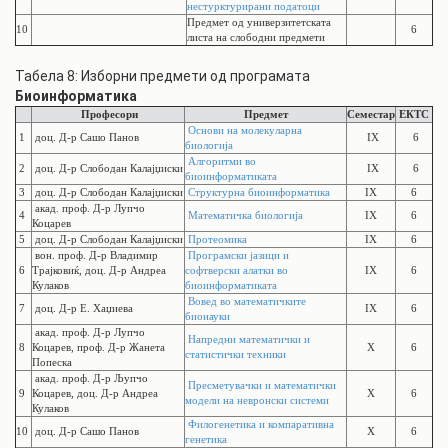
нестурктурирани податоци
Предмет од универзитетската
10
6
листа на слободни предмети
Табела 8: Изборни предмети од програмата
Биоинформатика
Професори
Предмет
Семестар
ЕКТС
Основи на молекуларна
1
доц. Д-р Сашо Панов
IX
6
биологија
Алгоритми во
2
доц. Д-р Слободан Калајџиски
IX
6
биоинформатиката
3
доц. Д-р Слободан Калајџиски
Структурна биоинформатика
IX
6
акад. проф. Д-р Лупчо
4
Математичка биологија
IX
6
Коцарев
5
доц. Д-р Слободан Калајџиски
Протеомика
IX
6
вон. проф. Д-р Владимир
Програмски јазици и
6
Трајковиќ, доц. Д-р Андреа
софтверски алатки во
IX
6
Кулаков
биоинформатиката
Вовед во математичките
7
доц. Д-р Е. Хаџиева
IX
6
бионауки
акад. проф. Д-р Лупчо
Напредни математички и
8
Коцарев, проф. Д-р Жанета
X
6
статистички техники
Попеска
акад. проф. Д-р Љупчо
Пресметувачки и математички
9
Коцарев, доц. Д-р Андреа
X
6
модели на невронски системи
Кулаков
Филогенетика и компаративна
10
доц. Д-р Сашо Панов
X
6
генетика