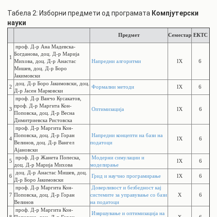
Табела 2: Изборни предмети од програмата
Компјутерски
науки
Предмет
Семестар
ЕКТС
проф. Д-р Ана Мадевска-
Богданова, доц. Д-р Марија
1
Михова, доц. Д-р Анастас
Напредни алгоритми
IX
6
Мишев, доц. Д-р Боро
Јакимовски
доц. Д-р Боро Јакимовски, доц.
2
Формални методи
IX
6
Д-р Јасен Марковски
проф. Д-р Ванчо Кусакатов,
проф. Д-р Маргита Кон-
3
Оптимизација
IX
6
Поповска, доц. Д-р Весна
Димитриевска Ристовска
проф. Д-р Маргита Кон-
Поповска, доц. Д-р Горан
Напредни концепти на бази на
4
IX
6
Велинов, доц. Д-р Вангел
податоци
Ајановски
проф. Д-р Жанета Попеска,
Модерни симулации и
5
IX
6
доц. Д-р Марија Михова
моделирање
доц. Д-р Анастас Мишев, доц.
6
Грид и научно програмирање
IX
6
Д-р Боро Јакимовски
проф. Д-р Маргита Кон-
Доверливост и безбедност кај
7
Поповска, доц. Д-р Горан
системите за управување со бази
X
6
Велинов
на податоци
проф. Д-р Маргита Кон-
Извршување и оптимизација на