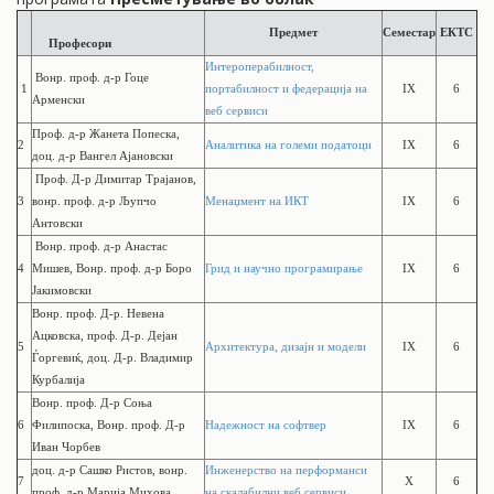
Предмет
Семестар
ЕКТС
Професори
Интероперабилност,
Вонр. проф. д-р Гоце
1
портабилност и федерација на
IX
6
Арменски
веб сервиси
Проф. д-р Жанета Попеска,
2
Аналитика на големи податоци
IX
6
доц. д-р Вангел Ајановски
Проф. Д-р Димитар Трајанов,
3
вонр. проф. д-р Љупчо
Менаџмент на ИКТ
IX
6
Антовски
Вонр. проф. д-р Анастас
4
Мишев, Вонр. проф. д-р Боро
Грид и научно програмирање
IX
6
Јакимовски
Вонр. проф. Д-р. Невена
Ацковска, проф. Д-р. Дејан
5
Архитектура, дизајн и модели
IX
6
Ѓоргевиќ, доц. Д-р. Владимир
Курбалија
Вонр. проф. Д-р Соња
6
Филипоска, Вонр. проф. Д-р
Надежност на софтвер
IX
6
Иван Чорбев
доц. д-р Сашко Ристов, вонр.
Инженерство на перформанси
7
X
6
проф. д-р Марија Михова
на скалабилни веб сервиси