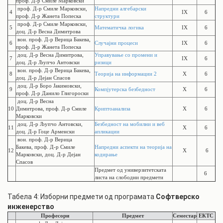
проф. Д-р Смиле Марковски
проф. Д-р Смиле Марковски,
Напредни алгебарски
4
IX
6
проф. Д-р Жанета Попеска
структури
проф. Д-р Смиле Марковски,
5
Математичка логика
IX
6
доц. Д-р Весна Димитрова
вон. проф. Д-р Верица Бакева,
6
Случајни процеси
IX
6
проф. Д-р Жанета Попеска
доц. Д-р Весна Димитрова,
Управување со промени и
7
IX
6
доц. Д-р Љупчо Антовски
ризици
вон. проф. Д-р Верица Бакева,
8
Теорија на информации 2
X
6
доц. Д-р Дејан Спасов
доц. Д-р Боро Јакимовски,
9
Компјутерска безбедност
X
6
проф. Д-р Данило Глигороски
доц. Д-р Весна
10
Димитрова, проф. Д-р Смиле
Криптоанализа
X
6
Марковски
доц. Д-р Љупчо Антовски,
Безбедност на мобилни и веб
11
X
6
доц. Д-р Гоце Арменски
апликации
вон. проф. Д-р Верица
Бакева, проф. Д-р Смиле
Напредни аспекти на теорија на
12
X
6
Марковски, доц. Д-р Дејан
кодирање
Спасов
Предмет од универзитетската
6
листа на слободни предмети
Табела 4: Изборни предмети од програмата
Софтверско
инженерство
Професори
Предмет
Семестар
ЕКТС