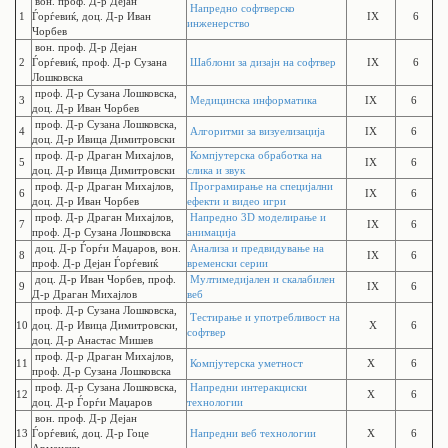
вон. проф. Д-р Дејан
Напредно софтверско
1
Ѓорѓевиќ, доц. Д-р Иван
IX
6
инженерство
Чорбев
вон. проф. Д-р Дејан
2
Ѓорѓевиќ, проф. Д-р Сузана
Шаблони за дизајн на софтвер
IX
6
Лошковска
проф. Д-р Сузана Лошковска,
3
Медицинска информатика
IX
6
доц. Д-р Иван Чорбев
проф. Д-р Сузана Лошковска,
4
Алгоритми за визуелизација
IX
6
доц. Д-р Ивица Димитровски
проф. Д-р Драган Михајлов,
Компјутерска обработка на
5
IX
6
доц. Д-р Ивица Димитровски
слика и звук
проф. Д-р Драган Михајлов,
Програмирање на специјални
6
IX
6
доц. Д-р Иван Чорбев
ефекти и видео игри
проф. Д-р Драган Михајлов,
Напредно 3D моделирање и
7
IX
6
проф. Д-р Сузана Лошковска
анимација
доц. Д-р Ѓорѓи Маџаров, вон.
Анализа и предвидување на
8
IX
6
проф. Д-р Дејан Ѓорѓевиќ
временски серии
доц. Д-р Иван Чорбев, проф.
Мултимедијален и скалабилен
9
IX
6
Д-р Драган Михајлов
веб
проф. Д-р Сузана Лошковска,
Тестирање и употребливост на
10
доц. Д-р Ивица Димитровски,
X
6
софтвер
доц. Д-р Анастас Мишев
проф. Д-р Драган Михајлов,
11
Компјутерска уметност
X
6
проф. Д-р Сузана Лошковска
проф. Д-р Сузана Лошковска,
Напредни интеракциски
12
X
6
доц. Д-р Ѓорѓи Маџаров
технологии
вон. проф. Д-р Дејан
13
Ѓорѓевиќ, доц. Д-р Гоце
Напредни веб технологии
X
6