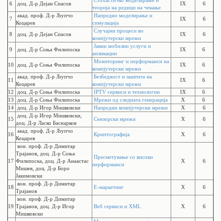
Стохастичко моделирање и
6
доц. Д-р Дејан Спасов
IX
6
теорија на редици на чекање
акад. проф. Д-р Љупчо
Напредно моделирање и
7
IX
6
Коцарев
симулација
Случајни процеси во
8
доц. Д-р Дејан Спасов
IX
6
компјутерски мрежи
Јавни мобилни услуги и
9
доц. Д-р Соња Филипоска
IX
6
апликации
Мониторинг и перформанси на
10
доц. Д-р Соња Филипоска
IX
6
компјутерски мрежи
акад. проф. Д-р Љупчо
Безбедност и заштита на
11
IX
6
Коцарев
компјутерски мрежи
12
доц. Д-р Соња Филипоска
IPTV сервиси и технологии
IX
6
13
доц. Д-р Соња Филипоска
Мрежи од следната генерација
X
6
14
доц. Д-р Игор Мишковски
Напредни компјутерски мрежи
X
6
доц. Д-р Игор Мишковски,
15
Сензорски мрежи
X
6
доц. Д-р Ласко Баснарков
акад. проф. Д-р Љупчо
16
Криптографија
X
6
Коцарев
вон. проф. Д-р Димитар
Трајанов, доц. Д-р Соња
Пресметување со високи
17
Филипоска, доц. Д-р Анаастас
X
6
перформанси
Мишев, доц. Д-р Боро
Јакимовски
вон. проф. Д-р Димитар
18
Е-маркетинг
X
6
Трајанов
вон. проф. Д-р Димитар
19
Трајанов, доц. Д-р Игор
Веб сервиси и XML
X
6
Мишковски