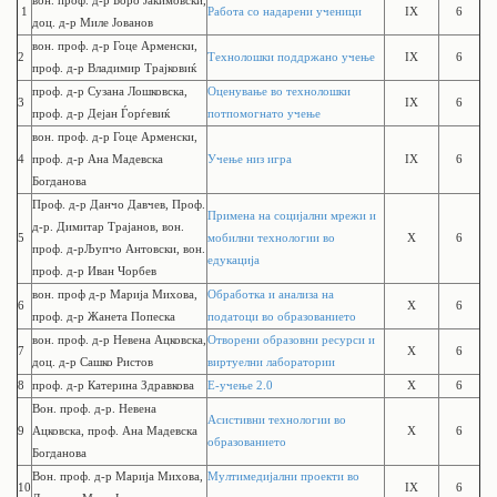
вон. проф. д-р
Боро Јакимовски,
1
Работа со надарени ученици
IX
6
доц. д-р Миле Јованов
вон. проф. д-р
Гоце Арменски,
2
Технолошки поддржано учење
IX
6
проф. д-р Владимир Трајковиќ
проф. д-р Сузана Лошковска,
Оценување во технолошки
3
IX
6
проф. д-р Дејан Ѓорѓевиќ
потпомогнато учење
вон. проф. д-р
Гоце Арменски,
4
проф. д-р Ана Мадевска
Учење низ игра
IX
6
Богданова
Проф. д-р Данчо Давчев, Проф.
Примена на социјални мрежи и
д-р. Димитар Трајанов,
вон.
5
мобилни технологии во
X
6
проф. д-р
Љупчо Антовски,
вон.
едукација
проф. д-р
Иван Чорбев
вон. проф д-р Марија Михова,
Обработка и анализа на
6
X
6
проф. д-р Жанета Попеска
податоци во образованието
вон. проф. д-р Невена Ацковска,
Отворени образовни ресурси и
7
X
6
доц. д-р Сашко Ристов
виртуелни лаборатории
8
проф. д-р Катерина Здравкова
Е-учење 2.0
X
6
Вон. проф. д-р. Невена
Асистивни технологии во
9
Ацковска, проф. Ана Мадевска
X
6
образованието
Богданова
Вон. проф. д-р Марија Михова,
Мултимедијални проекти во
10
IX
6