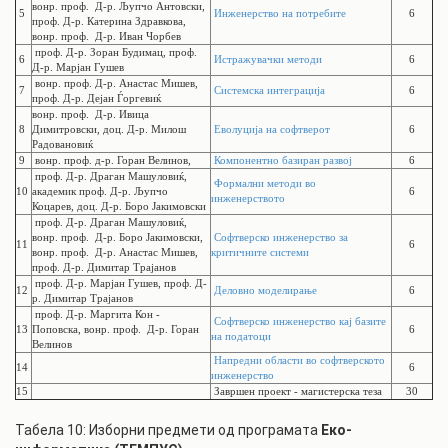
вонр. проф.
Д-р. Љупчо Антовски,
5
Инженерство на потребите
6
проф. Д-р. Катерина Здравкова,
вонр. проф.
Д-р. Иван Чорбев
проф. Д-р. Зоран Будимац, проф.
6
Истражувачки методи
6
Д-р. Марјан Гушев
вонр. проф.
Д-р. Анастас Мишев,
7
Системска интеграција
6
проф. Д-р. Дејан Ѓоргевиќ
вонр. проф.
Д-р. Ивица
8
Димитровски, доц. Д-р. Милош
Еволуција на софтверот
6
Радовановиќ
9
вонр. проф. д-р. Горан Велинов,
Компонентно базиран развој
6
проф. Д-р. Драган Машуловиќ,
Формални методи во
10
академик проф. Д-р. Љупчо
6
инженерството
Коцарев, доц. Д-р. Боро Јакимовски
проф. Д-р. Драган Машуловиќ,
вонр. проф.
Д-р. Боро Јакимовски,
Софтверско инженерство за
11
6
вонр. проф.
Д-р. Анастас Мишев,
критичните системи
проф. Д-р. Димитар Трајанов
проф. Д-р. Марјан Гушев, проф. Д-
12
Деловно моделирање
6
р. Димитар Трајанов
проф. Д-р. Маргита Кон -
Софтверско инженерство кај базите
13
Поповска,
вонр. проф.
Д-р. Горан
6
на податоци
Велинов
Напредни области во софтверското
14
6
инженерство
15
Завршен проект - магистерска теза
30
Табела 10: Изборни предмети од програмата
Еко-