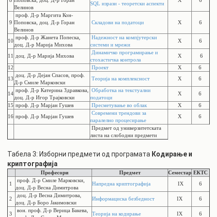
8
Поповска, доц. Д-р Горан
X
6
SQL изрази - теоретски аспекти
Велинов
проф. Д-р Маргита Кон-
9
Поповска, доц. Д-р Горан
Складови на податоци
X
6
Велинов
проф. Д-р Жанета Попеска,
Надежност на компјутерски
10
X
6
доц. Д-р Марија Михова
системи и мрежи
Динамичко програмирање и
11
доц. Д-р Марија Михова
X
6
стохастичка контрола
12
Проект
X
6
доц. Д-р Дејан Спасов, проф.
13
Теорија на комплексност
X
6
Д-р Смиле Марковски
проф. Д-р Катерина Здравкова,
Обработка на текстуални
14
X
6
доц. Д-р Игор Трајковски
податоци
15
проф. Д-р Марјан Гушев
Пресметување во облак
X
6
Современи трендови за
16
проф. Д-р Марјан Гушев
X
6
паралелно процесирање
Предмет од универзитетската
листа на слободни предмети
Табела 3: Изборни предмети од програмата
Кодирање и
криптографија
Професори
Предмет
Семестар
ЕКТС
проф. Д-р Смиле Марковски,
1
Напредна криптографија
IX
6
доц. Д-р Весна Димитрова
доц. Д-р Весна Димитрова,
2
Информациска безбедност
IX
6
доц. Д-р Боро Јакимовски
вон. проф. Д-р Верица Бакева,
3
Теорија на кодирање
IX
6