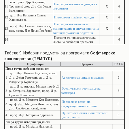
вон. проф. Д-р Владимир
Напредни техники за дизајн на
11
Трајковиќ, доц. Д-р Слободан
X
6
алгоритми
Калајџиски
доц. Д-р Катерина Санева
12
Нумерички и вејвлет методи
X
6
Хаџивелкова
Напредни технологии за
проф. Д-р Сузана Лошковска,
13
манипулација и визуелизација на
X
6
вон. проф. Д-р Дејан Ѓорѓевиќ
биоинформатички податоци
Предмет од универзитетската
14
6
листа на слободни предмети
Табела 9: Изборни предмети од програмата
Софтверско
инженерство (ТЕМПУС)
Професори
Предмет
ЕКТС
Прва група изборни предмети
доц. Д-р. Невена Ацковска, проф.
1
Д-р. Дејан Ѓоргевиќ, доц. Д-р.
Архитектура, дизајн и модели
6
Владимир Курбалија
доц. Д-р. Анастас Мишев, проф. Д-
Вреднување и тестирање на
2
р. Катерина Здравкова, проф. Д-р.
6
софтверот
Сузана Лошковска
проф. Д-р. Маргита Кон Поповска,
Процеси за развој на
3
проф. Д-р. Мирјана Ивановиќ, доц.
6
информационите системи
Д-р. Слободан Калајџиски
Приватност, етика и општествени
4
проф. Д-р. Катерина Здравкова
6
одговорности
Втора група изборни предмети
проф. Д-р. Мирјана Ивановиќ,