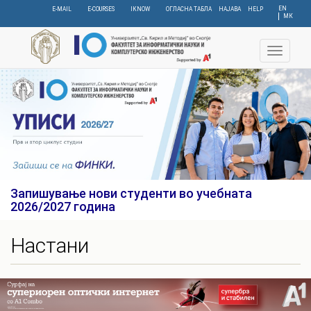
Skip
EN
E-MAIL
E-COURSES
IKNOW
ОГЛАСНА ТАБЛА
НАЈАВА
HELP
МК
to
main
content
Toggle
navigat
Запишување нови студенти во учебната
2026/2027 година
Настани