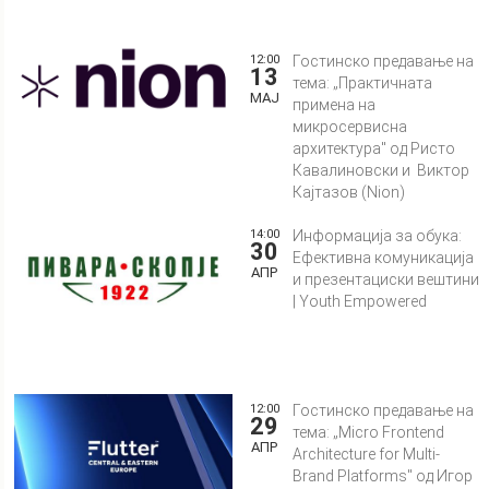
12:00
Гостинско предавање на
13
тема: „Практичната
МАЈ
примена на
микросервисна
архитектура" од Ристо
Кавалиновски и Виктор
Кајтазов (Nion)
14:00
Информација за обука:
30
Ефективна комуникација
АПР
и презентациски вештини
| Youth Empowered
12:00
Гостинско предавање на
29
тема: „Micro Frontend
АПР
Architecture for Multi-
Brand Platforms" од Игор