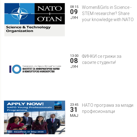
08:15
Women&Girls in Science -
09
STEM researcher? Share
ЈУН
your knowledge with NATO
13:00
ФИНКИ се грижи за
08
своите студенти!
ЈУН
23:45
НАТО програма за млади
31
професионалци
МАЈ