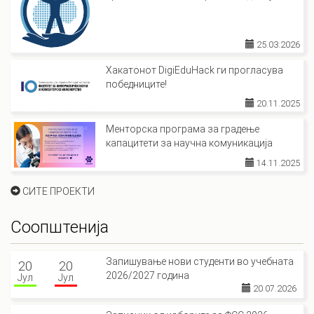
25.03.2026
Хакатонот DigiEduHack ги прогласува
победниците!
20.11.2025
Менторска програма за градење
капацитети за научна комуникација
14.11.2025
СИТЕ ПРОЕКТИ
Соопштенија
Запишување нови студенти во учебната
20
20
2026/2027 година
Јул
Јул
20.07.2026