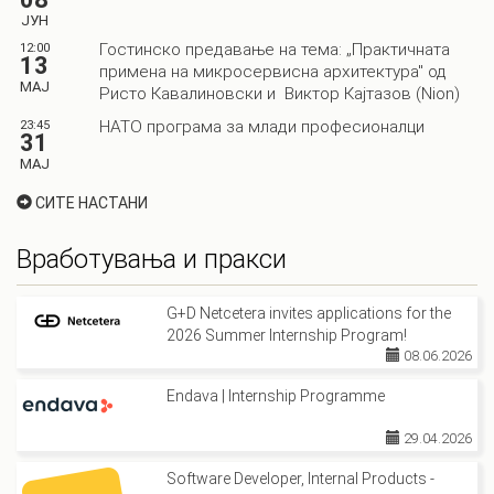
ЈУН
Гостинско предавање на тема: „Практичната
12:00
13
примена на микросервисна архитектура" од
МАЈ
Ристо Кавалиновски и Виктор Кајтазов (Nion)
НАТО програма за млади професионалци
23:45
31
МАЈ
СИТЕ НАСТАНИ
Вработувања и пракси
G+D Netcetera invites applications for the
2026 Summer Internship Program!
08.06.2026
Endava | Internship Programme
29.04.2026
Software Developer, Internal Products -