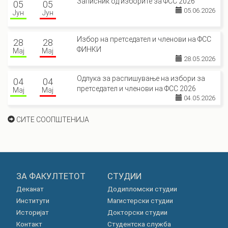
Записник од изборите за ФСС 2026
05
05
05.06.2026
Јун
Јун
Избор на претседател и членови на ФСС
28
28
ФИНКИ
Мај
Мај
28.05.2026
Одлука за распишување на избори за
04
04
претседател и членови на ФСС 2026
Мај
Мај
04.05.2026
СИТЕ СООПШТЕНИЈА
ЗА ФАКУЛТЕТОТ
СТУДИИ
Деканат
Додипломски студии
Институти
Магистерски студии
Историјат
Докторски студии
Контакт
Студентска служба